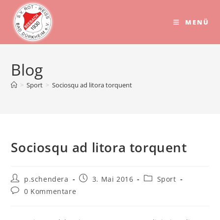
Zum
Inhalt
MENÜ
springen
Blog
>
Sport
>
Sociosqu ad litora torquent
Sociosqu ad litora torquent
Beitrags-
Beitrag
Beitrags-
p.schendera
3. Mai 2016
Sport
Autor:
veröffentlicht:
Kategorie:
Beitrags-
0 Kommentare
Kommentare: