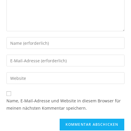
Gib
deinen
Namen
Gib
oder
deine
Benutzernamen
E-
Gib
zum
Mail-
deine
Kommentieren
Adresse
Website-
ein
zum
URL
Name, E-Mail-Adresse und Website in diesem Browser für
Kommentieren
ein
meinen nächsten Kommentar speichern.
ein
(optional)